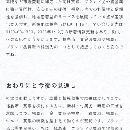
高騰など市場変動に即応した高価買取、ブランド品や貴金属
に強い専門性、安心査定の提供。福島市内での利便性と信頼
性を強調し、地域密着型のサービスを展開している点が差別
化要因です。所在地は福島市野田町1-16-1、問い合わせ先は
0120-63-1930。2026年1〜2月の新着情報更新もあり、動向
への即応性がうかがえます。福島市 貴金属買取や福島市
ブランド品買取の相談先の一つとして把握しておくと安心で
すね。
おわりにと今後の見通し
相場は変動しますが、準備と情報収集で結果は変わります。
福島市 買取を検討する方は、素材・付属品・時期の三点を
意識しつつ、福島市 金 買取や福島市 銀買取、福島市
シルバー買取の特徴を踏まえて動くのが賢明です。ブランド
品は需要が厚いうちに、福島市 ブランド品買取で状態の良