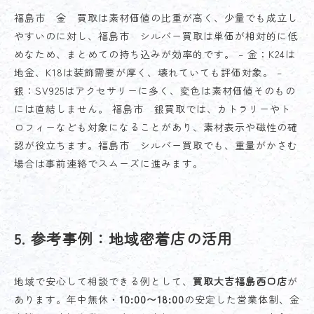
福島市 金 買取は素材価値の比重が高く、少量でも成立し
やすいのに対し、福島市 シルバー買取は単価が相対的に低
めなため、まとめての持ち込みが効率的です。 – 金：K24は
地金、K18は装飾需要が厚く、壊れていても評価対象。 –
銀：SV925はアクセサリーに多く、変色は素材価値そのもの
には直結しません。 福島市 銀買取では、カトラリーやト
ロフィーなども対象になることがあり、素材表示や磁性の確
認が役立ちます。福島市 シルバー買取でも、重量がかさむ
場合は事前連絡でスムーズに進みます。
5. 参考事例：地域密着店の活用
地域で安心して相談できる例として、
買取大吉福島西口店
が
あります。年中無休・
10:00〜18:00
の安定した営業体制、金