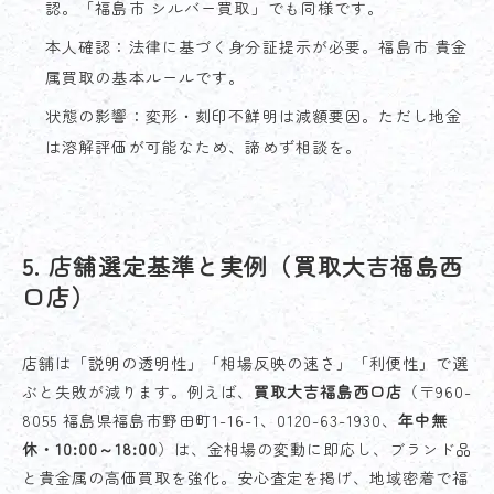
認。「福島市 シルバー買取」でも同様です。
本人確認：法律に基づく身分証提示が必要。福島市 貴金
属買取の基本ルールです。
状態の影響：変形・刻印不鮮明は減額要因。ただし地金
は溶解評価が可能なため、諦めず相談を。
5. 店舗選定基準と実例（買取大吉福島西
口店）
店舗は「説明の透明性」「相場反映の速さ」「利便性」で選
ぶと失敗が減ります。例えば、
買取大吉福島西口店
（〒960-
8055 福島県福島市野田町1-16-1、0120-63-1930、
年中無
休・10:00～18:00
）は、金相場の変動に即応し、ブランド品
と貴金属の高価買取を強化。安心査定を掲げ、地域密着で福