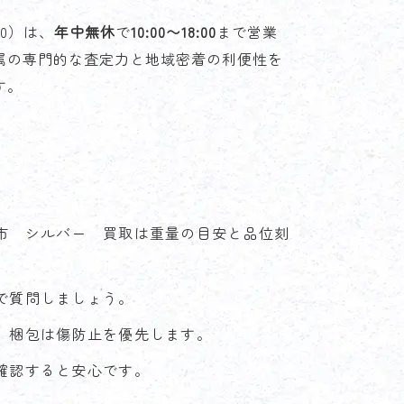
30）は、
年中無休
で
10:00〜18:00
まで営業
属の専門的な査定力と地域密着の利便性を
す。
市 シルバー 買取は重量の目安と品位刻
で質問しましょう。
。梱包は傷防止を優先します。
確認すると安心です。