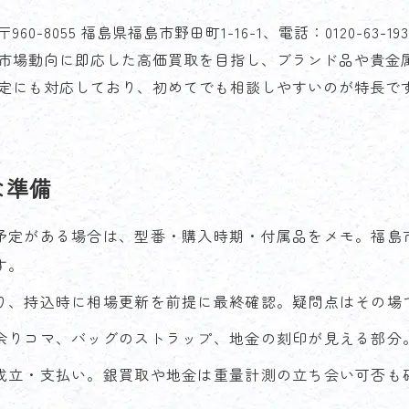
60-8055 福島県福島市野田町1-16-1、電話：0120-63-19
市場動向に即応した高価買取を目指し、ブランド品や貴金
定にも対応しており、初めてでも相談しやすいのが特長で
な準備
予定がある場合は、型番・購入時期・付属品をメモ。福島
す。
り、持込時に相場更新を前提に最終確認。疑問点はその場
余りコマ、バッグのストラップ、地金の刻印が見える部分
成立・支払い。銀買取や地金は重量計測の立ち会い可否も