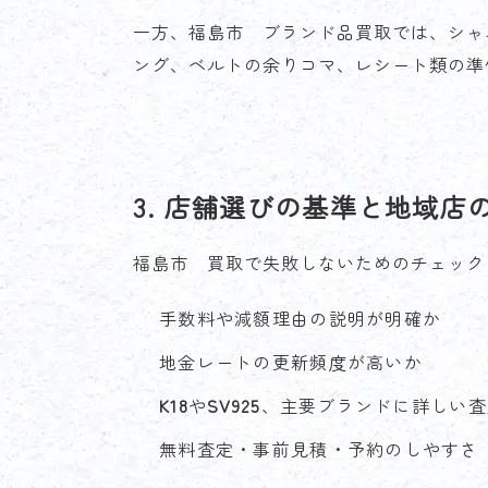
一方、福島市 ブランド品買取では、シャ
ング、ベルトの余りコマ、レシート類の準
3. 店舗選びの基準と地域店
福島市 買取で失敗しないためのチェック
手数料や減額理由の説明が明確か
地金レートの更新頻度が高いか
K18
や
SV925
、主要ブランドに詳しい査
無料査定・事前見積・予約のしやすさ