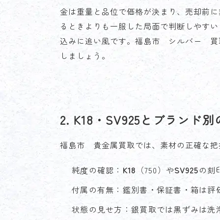
金は重量と品位で価格が決まり、売却前に
るときよりも一服した局面で判断しやすい
込みに追い風です。福島市 シルバー 買
しましょう。
2. K18・SV925とブラン
福島市 貴金属買取では、素材の正確な把
純度の確認：
K18
（750）や
SV925
の刻
付属の有無：鑑別書・保証書・箱は評
状態の見せ方：銀買取では黒ずみは洗