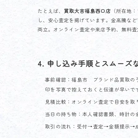
たとえば、
買取大吉福島西口店
（所在地：〒9
し、安心査定を掲げています。金高騰など
両立。オンライン査定や来店予約、無料査
4. 申し込み手順とスムーズ
事前確認：福島市 ブランド品買取の
印を写真で控えておくと伝達が早いで
見積比較：オンライン査定で目安を取
当日の持ち物：本人確認書類、時計の
取引の流れ：受付→査定→金額提示→