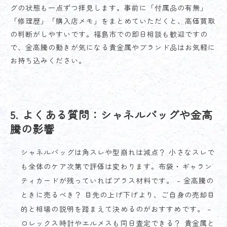
グの状態も一点ずつ拝見します。事前に「付属品の有無」
「修理歴」「購入店メモ」をまとめていただくと、高価買取
の判断がしやすいです。福島市での即日相談も歓迎ですの
で、金高騰の動きが気になる貴金属やブランド品はお気軽に
お持ち込みください。
5. よくある質問：シャネルバッグや金高
騰の影響
シャネルバッグは角スレや型崩れは減点？ 小さなスレで
も全体のケア次第で評価は変わります。布袋・ギャラン
ティカードが残っていればプラス材料です。 – 金高騰の
ときに売るべき？ 目先の上げ下げより、ご自身の売却目
的と相場の説明を踏まえて決めるのがおすすめです。 –
ロレックス時計やエルメスも同日査定できる？ 貴金属と