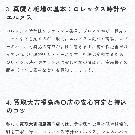
3. 真贋と相場の基本：ロレックス時計や
エルメス
ロレックス時計はリファレンス番号、ブレスの伸び、精度チ
ェックなどを見るのが一般的。エルメスは刻印や縫製、レザ
ーのハリ、付属品の有無が評価に響きます。箱や保証書が残
っていれば相場説明もスムーズです。相場は変動するため、
ロレックス時計やエルメスは複数相場の確認と、金高騰との
関連（コンビ素材など）も意識しましょう。
4. 買取大吉福島西口店の安心査定と持込
のコツ
私たち
買取大吉福島西口店
では、貴金属の比重確認や相場説
明を丁寧に行い、ロレックス時計やエルメス、シャネルバッ