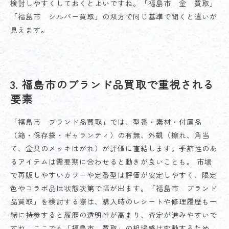
検討しやすくしておくとよいですね。「福島市 金 買取」
「福島市 シルバー買取」の双方で同じ基準で聞くと違いが
見えます。
3. 福島市のブランド品買取で重視される
要素
「福島市 ブランド品買取」では、型番・素材・付属品
（箱・保存袋・ギャランティ）の有無、外観（擦れ、角当
て、金具のメッキはがれ）が評価に直結します。季節性のあ
るアイテムは需要期に合わせると動きが良いことも。 市場
で再販しやすいカラーや定番型は評価が安定しやすく、限定
色やコラボ品は状態次第で幅が出ます。「福島市 ブランド
品買取」を検討する際は、購入時のレシートや修理履歴も一
緒に持参すると履歴の透明性が高まり、査定が進みやすいで
すね。ここでも「福島市 買取」の相場感は変動するため、